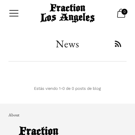
0
News
Estás viendo 1-0 de 0 posts de blog
About